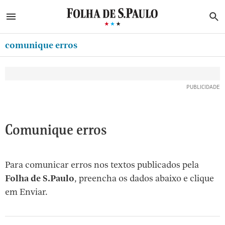
ABRIR SIDEBAR MENU
MENU
B
Ir
ASSINE
MINHA FOLHA
para
comunique erros
MINHA PLAYLIST
o
Oferta Especial:
Oferta Especial:
conteúdo
NEWSLETTERS
ASSINE A FOLHA
ASSINE A FOLHA
R$1,90 no 1º mês
R$1,90 no 1º mês
[1]
MINHA ASSINATURA
Ir
para
FORMA DE PAGAMENTO
o
EDITAR SENHA E CONTA
Comunique erros
menu
[2]
ATENDIMENTO
Ir
Para comunicar erros nos textos publicados pela
CLUBE FOLHA
para
Folha de S.Paulo
, preencha os dados abaixo e clique
CASA FOLHA
o
em Enviar.
rodapé
SAIR
[3]