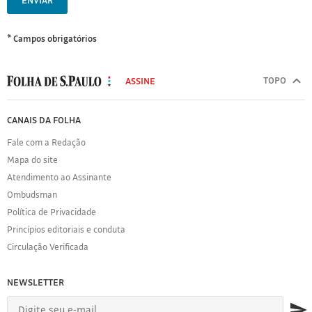
ENVIAR
* Campos obrigatórios
MODAL
500
TOPO
ASSINE
Folha
de
FOLHA
CANAIS DA FOLHA
S.Paulo
DE
Fale com a Redação
S.PAULO
Mapa do site
Sobre
Atendimento ao Assinante
a
Folha
Ombudsman
Política
Política de Privacidade
de
Princípios editoriais e conduta
Privacidade
Circulação Verificada
Expediente
Acervo
NEWSLETTER
Folha
Princípios