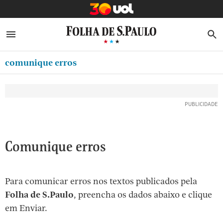
MINHA FOLHA
ABRIR SIDEBAR MENU
MENU
B
Ir
ASSINE
MINHA PLAYLIST
para
comunique erros
NEWSLETTERS
o
Oferta Especial:
Oferta Especial:
conteúdo
MINHA ASSINATURA
ASSINE A FOLHA
ASSINE A FOLHA
R$1,90 no 1º mês
R$1,90 no 1º mês
[1]
FORMA DE PAGAMENTO
Ir
para
EDITAR SENHA E CONTA
o
ATENDIMENTO
Comunique erros
menu
[2]
CLUBE FOLHA
Ir
Para comunicar erros nos textos publicados pela
CASA FOLHA
para
Folha de S.Paulo
, preencha os dados abaixo e clique
o
SAIR
em Enviar.
rodapé