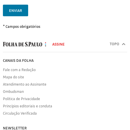
ENVIAR
* Campos obrigatórios
MODAL
500
TOPO
ASSINE
Folha
de
FOLHA
CANAIS DA FOLHA
S.Paulo
DE
Fale com a Redação
S.PAULO
Mapa do site
Sobre
Atendimento ao Assinante
a
Folha
Ombudsman
Política
Política de Privacidade
de
Princípios editoriais e conduta
Privacidade
Circulação Verificada
Expediente
Acervo
NEWSLETTER