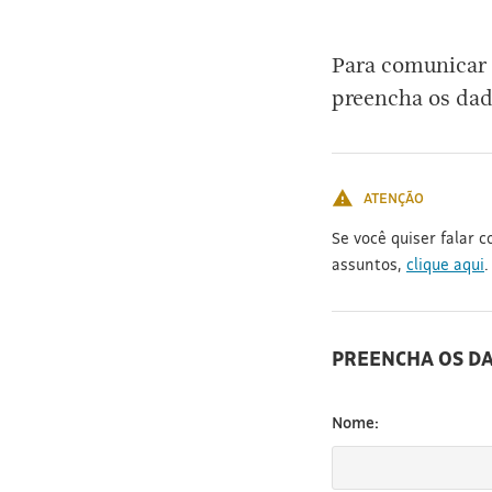
[3]
Para comunicar 
preencha os dad
ATENÇÃO
Se você quiser falar 
assuntos,
clique aqui
.
PREENCHA OS D
Nome: