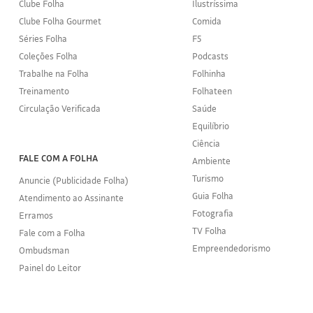
Clube Folha
Ilustríssima
Clube Folha Gourmet
Comida
Séries Folha
F5
Coleções Folha
Podcasts
Trabalhe na Folha
Folhinha
Treinamento
Folhateen
Circulação Verificada
Saúde
Equilíbrio
Ciência
FALE COM A FOLHA
Ambiente
Turismo
Anuncie (Publicidade Folha)
Guia Folha
Atendimento ao Assinante
Fotografia
Erramos
TV Folha
Fale com a Folha
Empreendedorismo
Ombudsman
Painel do Leitor