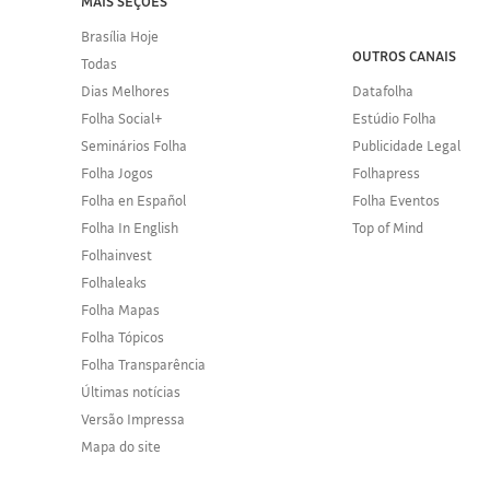
MAIS SEÇÕES
Brasília Hoje
OUTROS CANAIS
Todas
Dias Melhores
Datafolha
Folha Social+
Estúdio Folha
Seminários Folha
Publicidade Legal
Folha Jogos
Folhapress
Folha en Español
Folha Eventos
Folha In English
Top of Mind
Folhainvest
Folhaleaks
Folha Mapas
Folha Tópicos
Folha Transparência
Últimas notícias
Versão Impressa
Mapa do site