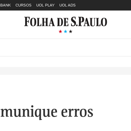
GBANK
CURSOS
UOL PLAY
UOL ADS
munique erros