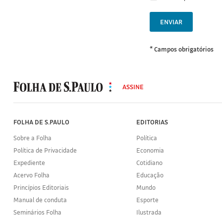
ENVIAR
* Campos obrigatórios
MODAL
500
ASSINE
Folha
de
S.Paulo
FOLHA DE S.PAULO
EDITORIAS
Sobre a Folha
Política
Política de Privacidade
Economia
Expediente
Cotidiano
Acervo Folha
Educação
Princípios Editoriais
Mundo
Manual de conduta
Esporte
Seminários Folha
Ilustrada