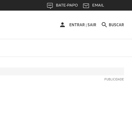
BATE-PAPO
EMAIL
ENTRAR
ENTRAR
SAIR
BUSCAR
|