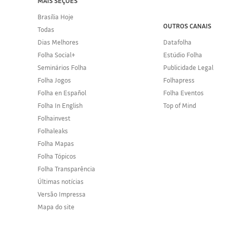
MAIS SEÇÕES
Brasília Hoje
OUTROS CANAIS
Todas
Dias Melhores
Datafolha
Folha Social+
Estúdio Folha
Seminários Folha
Publicidade Legal
Folha Jogos
Folhapress
Folha en Español
Folha Eventos
Folha In English
Top of Mind
Folhainvest
Folhaleaks
Folha Mapas
Folha Tópicos
Folha Transparência
Últimas notícias
Versão Impressa
Mapa do site