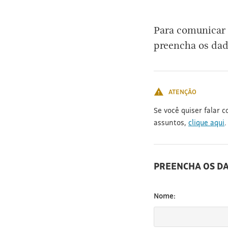
[3]
Para comunicar 
preencha os dad
ATENÇÃO
Se você quiser falar 
assuntos,
clique aqui
.
PREENCHA OS D
Nome: