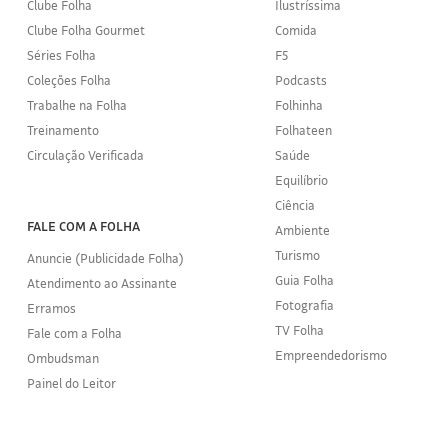
Clube Folha
Ilustríssima
Clube Folha Gourmet
Comida
Séries Folha
F5
Coleções Folha
Podcasts
Trabalhe na Folha
Folhinha
Treinamento
Folhateen
Circulação Verificada
Saúde
Equilíbrio
Ciência
FALE COM A FOLHA
Ambiente
Turismo
Anuncie (Publicidade Folha)
Guia Folha
Atendimento ao Assinante
Fotografia
Erramos
TV Folha
Fale com a Folha
Empreendedorismo
Ombudsman
Painel do Leitor