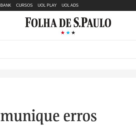
GBANK
CURSOS
UOL PLAY
UOL ADS
munique erros