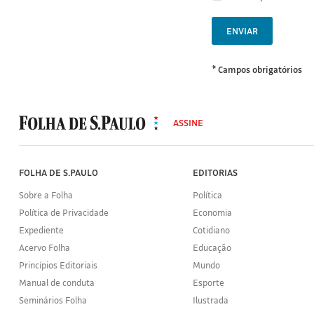
ENVIAR
* Campos obrigatórios
MODAL
500
ASSINE
Folha
de
S.Paulo
FOLHA DE S.PAULO
EDITORIAS
Sobre a Folha
Política
Política de Privacidade
Economia
Expediente
Cotidiano
Acervo Folha
Educação
Princípios Editoriais
Mundo
Manual de conduta
Esporte
Seminários Folha
Ilustrada