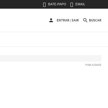
BATE-PAPO
EMAIL
ENTRAR
ENTRAR
SAIR
BUSCAR
|