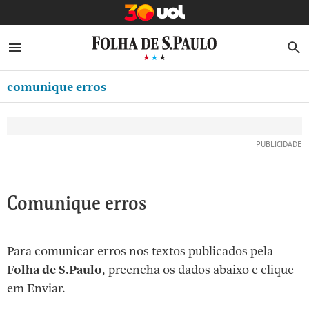
MINHA FOLHA
ABRIR SIDEBAR MENU
MENU
B
Ir
ASSINE
MINHA PLAYLIST
para
comunique erros
NEWSLETTERS
o
Oferta Especial:
Oferta Especial:
conteúdo
MINHA ASSINATURA
ASSINE A FOLHA
ASSINE A FOLHA
R$1,90 no 1º mês
R$1,90 no 1º mês
[1]
FORMA DE PAGAMENTO
Ir
para
EDITAR SENHA E CONTA
o
ATENDIMENTO
Comunique erros
menu
[2]
CLUBE FOLHA
Ir
Para comunicar erros nos textos publicados pela
CASA FOLHA
para
Folha de S.Paulo
, preencha os dados abaixo e clique
o
SAIR
em Enviar.
rodapé