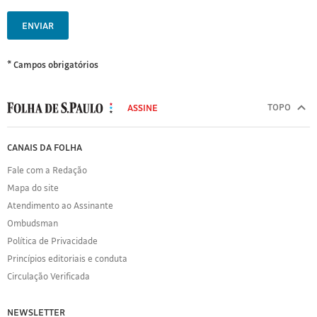
ENVIAR
* Campos obrigatórios
MODAL
500
TOPO
ASSINE
Folha
de
FOLHA
CANAIS DA FOLHA
S.Paulo
DE
Fale com a Redação
S.PAULO
Mapa do site
Sobre
Atendimento ao Assinante
a
Folha
Ombudsman
Política
Política de Privacidade
de
Princípios editoriais e conduta
Privacidade
Circulação Verificada
Expediente
Acervo
NEWSLETTER