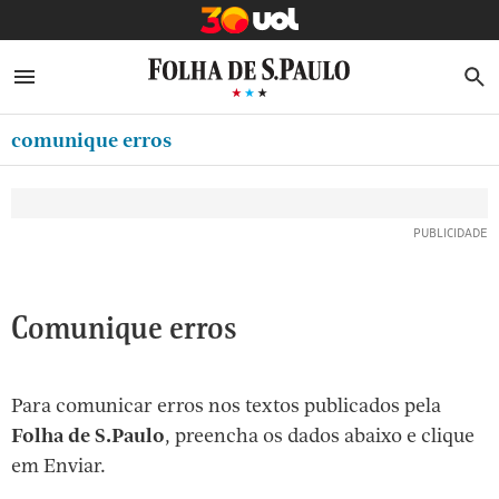
MINHA FOLHA
ABRIR SIDEBAR MENU
MENU
B
Ir
ASSINE
MINHA PLAYLIST
para
comunique erros
NEWSLETTERS
o
Oferta Especial:
Oferta Especial:
conteúdo
MINHA ASSINATURA
ASSINE A FOLHA
ASSINE A FOLHA
R$1,90 no 1º mês
R$1,90 no 1º mês
[1]
FORMA DE PAGAMENTO
Ir
para
EDITAR SENHA E CONTA
o
ATENDIMENTO
Comunique erros
menu
[2]
CLUBE FOLHA
Ir
Para comunicar erros nos textos publicados pela
CASA FOLHA
para
Folha de S.Paulo
, preencha os dados abaixo e clique
o
SAIR
em Enviar.
rodapé