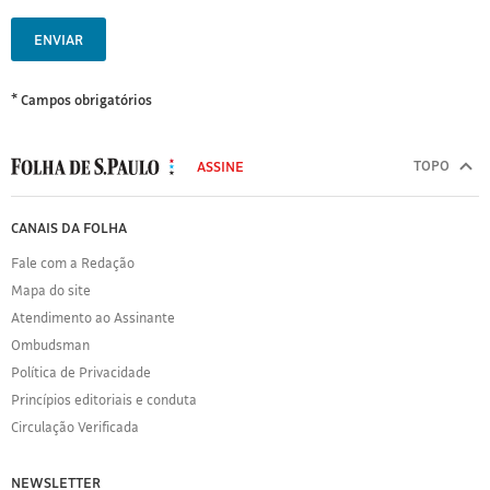
ENVIAR
* Campos obrigatórios
MODAL
500
TOPO
ASSINE
Folha
de
FOLHA
CANAIS DA FOLHA
S.Paulo
DE
Fale com a Redação
S.PAULO
Mapa do site
Sobre
Atendimento ao Assinante
a
Folha
Ombudsman
Política
Política de Privacidade
de
Princípios editoriais e conduta
Privacidade
Circulação Verificada
Expediente
Acervo
NEWSLETTER