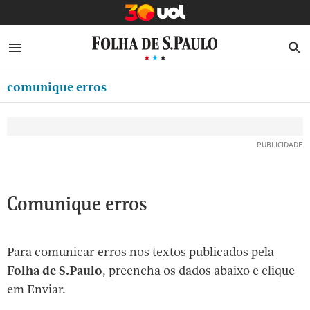
MINHA FOLHA
ABRIR SIDEBAR MENU
MENU
B
Ir
ASSINE
MINHA PLAYLIST
para
comunique erros
NEWSLETTERS
o
Oferta Especial:
Oferta Especial:
conteúdo
MINHA ASSINATURA
ASSINE A FOLHA
ASSINE A FOLHA
R$1,90 no 1º mês
R$1,90 no 1º mês
[1]
FORMA DE PAGAMENTO
Ir
para
EDITAR SENHA E CONTA
o
ATENDIMENTO
Comunique erros
menu
[2]
CLUBE FOLHA
Ir
Para comunicar erros nos textos publicados pela
CASA FOLHA
para
Folha de S.Paulo
, preencha os dados abaixo e clique
o
SAIR
em Enviar.
rodapé