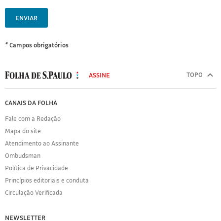
ENVIAR
* Campos obrigatórios
MODAL
500
TOPO
ASSINE
Folha
de
FOLHA
CANAIS DA FOLHA
S.Paulo
DE
Fale com a Redação
S.PAULO
Mapa do site
Sobre
Atendimento ao Assinante
a
Folha
Ombudsman
Política
Política de Privacidade
de
Princípios editoriais e conduta
Privacidade
Circulação Verificada
Expediente
Acervo
NEWSLETTER