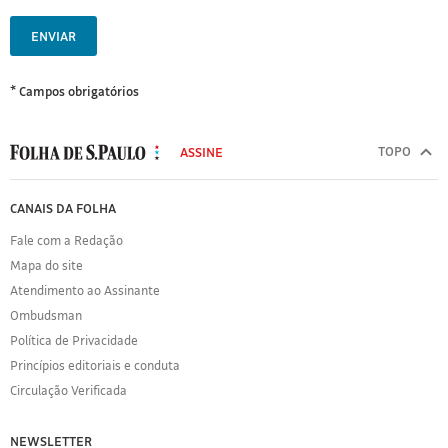
ENVIAR
* Campos obrigatórios
MODAL
500
TOPO
ASSINE
Folha
de
FOLHA
CANAIS DA FOLHA
S.Paulo
DE
Fale com a Redação
S.PAULO
Mapa do site
Sobre
Atendimento ao Assinante
a
Folha
Ombudsman
Política
Política de Privacidade
de
Princípios editoriais e conduta
Privacidade
Circulação Verificada
Expediente
Acervo
NEWSLETTER