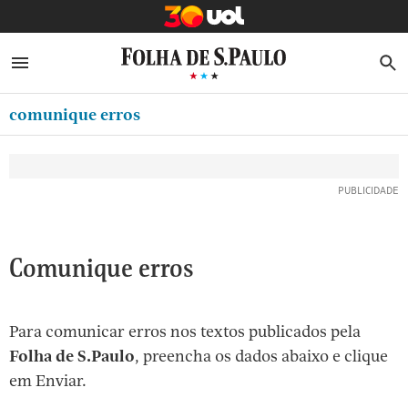
MINHA FOLHA
ABRIR SIDEBAR MENU
MENU
B
Ir
ASSINE
MINHA PLAYLIST
para
comunique erros
NEWSLETTERS
o
Oferta Especial:
Oferta Especial:
conteúdo
MINHA ASSINATURA
ASSINE A FOLHA
ASSINE A FOLHA
R$1,90 no 1º mês
R$1,90 no 1º mês
[1]
FORMA DE PAGAMENTO
Ir
para
EDITAR SENHA E CONTA
o
ATENDIMENTO
Comunique erros
menu
[2]
CLUBE FOLHA
Ir
Para comunicar erros nos textos publicados pela
CASA FOLHA
para
Folha de S.Paulo
, preencha os dados abaixo e clique
o
SAIR
em Enviar.
rodapé