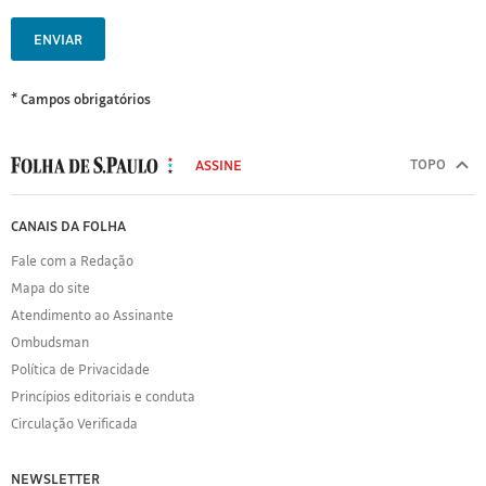
ENVIAR
* Campos obrigatórios
MODAL
500
TOPO
ASSINE
Folha
de
FOLHA
CANAIS DA FOLHA
S.Paulo
DE
Fale com a Redação
S.PAULO
Mapa do site
Sobre
Atendimento ao Assinante
a
Folha
Ombudsman
Política
Política de Privacidade
de
Princípios editoriais e conduta
Privacidade
Circulação Verificada
Expediente
Acervo
NEWSLETTER