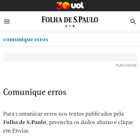
MINHA FOLHA
ABRIR SIDEBAR MENU
MENU
B
Ir
ASSINE
MINHA PLAYLIST
para
comunique erros
NEWSLETTERS
o
Oferta Especial:
Oferta Especial:
conteúdo
MINHA ASSINATURA
ASSINE A FOLHA
ASSINE A FOLHA
R$1,90 no 1º mês
R$1,90 no 1º mês
[1]
FORMA DE PAGAMENTO
Ir
para
EDITAR SENHA E CONTA
o
ATENDIMENTO
Comunique erros
menu
[2]
CLUBE FOLHA
Ir
Para comunicar erros nos textos publicados pela
CASA FOLHA
para
Folha de S.Paulo
, preencha os dados abaixo e clique
o
SAIR
em Enviar.
rodapé