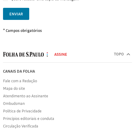
ENVIAR
* Campos obrigatórios
MODAL
500
TOPO
ASSINE
Folha
de
FOLHA
CANAIS DA FOLHA
S.Paulo
DE
Fale com a Redação
S.PAULO
Mapa do site
Sobre
Atendimento ao Assinante
a
Folha
Ombudsman
Política
Política de Privacidade
de
Princípios editoriais e conduta
Privacidade
Circulação Verificada
Expediente