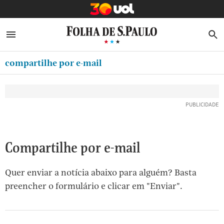
MINHA FOLHA
ABRIR SIDEBAR MENU
MENU
B
Ir
ASSINE
MINHA PLAYLIST
para
compartilhe por e-mail
NEWSLETTERS
o
Oferta Especial:
Oferta Especial:
conteúdo
MINHA ASSINATURA
ASSINE A FOLHA
ASSINE A FOLHA
R$1,90 no 1º mês
R$1,90 no 1º mês
[1]
FORMA DE PAGAMENTO
Ir
para
EDITAR SENHA E CONTA
o
ATENDIMENTO
Compartilhe por e-mail
menu
[2]
CLUBE FOLHA
Quer enviar a notícia abaixo para alguém? Basta
Ir
CASA FOLHA
preencher o formulário e clicar em "Enviar".
para
o
SAIR
rodapé