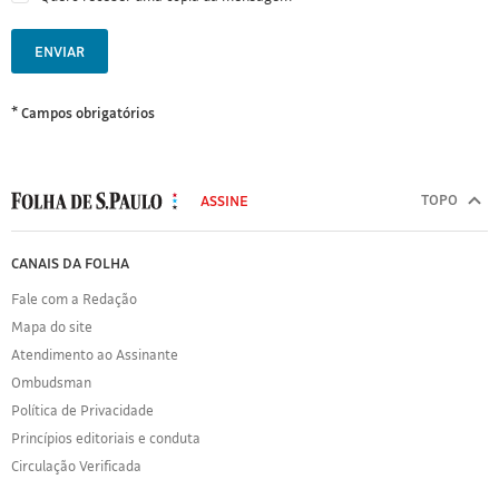
ENVIAR
* Campos obrigatórios
MODAL
500
TOPO
ASSINE
Folha
de
FOLHA
CANAIS DA FOLHA
S.Paulo
DE
Fale com a Redação
S.PAULO
Mapa do site
Sobre
Atendimento ao Assinante
a
Folha
Ombudsman
Política
Política de Privacidade
de
Princípios editoriais e conduta
Privacidade
Circulação Verificada
Expediente