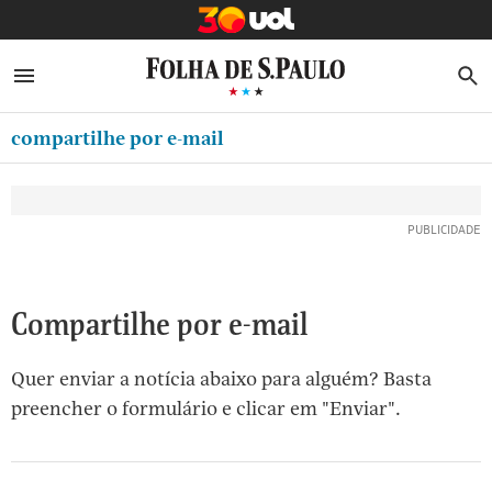
MINHA FOLHA
ABRIR SIDEBAR MENU
MENU
B
Ir
ASSINE
MINHA PLAYLIST
para
compartilhe por e-mail
NEWSLETTERS
o
Oferta Especial:
Oferta Especial:
conteúdo
MINHA ASSINATURA
ASSINE A FOLHA
ASSINE A FOLHA
R$1,90 no 1º mês
R$1,90 no 1º mês
[1]
FORMA DE PAGAMENTO
Ir
para
EDITAR SENHA E CONTA
o
ATENDIMENTO
Compartilhe por e-mail
menu
[2]
CLUBE FOLHA
Quer enviar a notícia abaixo para alguém? Basta
Ir
CASA FOLHA
preencher o formulário e clicar em "Enviar".
para
o
SAIR
rodapé