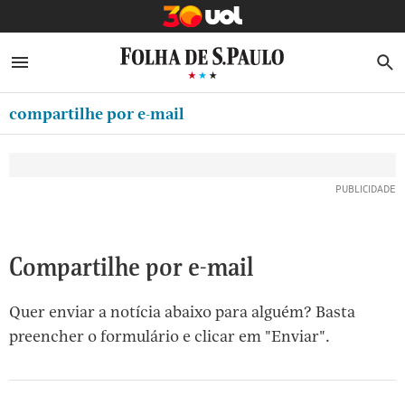
MINHA FOLHA
ABRIR SIDEBAR MENU
MENU
B
Ir
ASSINE
MINHA PLAYLIST
para
compartilhe por e-mail
NEWSLETTERS
o
Oferta Especial:
Oferta Especial:
conteúdo
MINHA ASSINATURA
ASSINE A FOLHA
ASSINE A FOLHA
R$1,90 no 1º mês
R$1,90 no 1º mês
[1]
FORMA DE PAGAMENTO
Ir
para
EDITAR SENHA E CONTA
o
ATENDIMENTO
Compartilhe por e-mail
menu
[2]
CLUBE FOLHA
Quer enviar a notícia abaixo para alguém? Basta
Ir
CASA FOLHA
preencher o formulário e clicar em "Enviar".
para
o
SAIR
rodapé