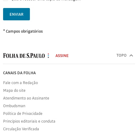
ENVIAR
* Campos obrigatórios
MODAL
500
TOPO
ASSINE
Folha
de
FOLHA
CANAIS DA FOLHA
S.Paulo
DE
Fale com a Redação
S.PAULO
Mapa do site
Sobre
Atendimento ao Assinante
a
Folha
Ombudsman
Política
Política de Privacidade
de
Princípios editoriais e conduta
Privacidade
Circulação Verificada
Expediente