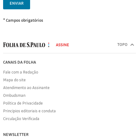
ENVIAR
* Campos obrigatórios
MODAL
500
TOPO
ASSINE
Folha
de
FOLHA
CANAIS DA FOLHA
S.Paulo
DE
Fale com a Redação
S.PAULO
Mapa do site
Sobre
Atendimento ao Assinante
a
Folha
Ombudsman
Política
Política de Privacidade
de
Princípios editoriais e conduta
Privacidade
Circulação Verificada
Expediente
Acervo
NEWSLETTER
Folha