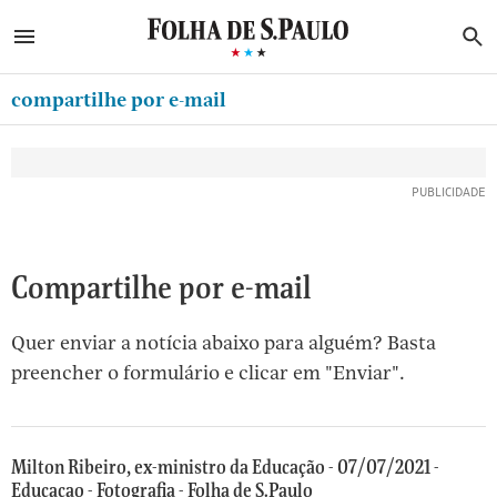
ABRIR SIDEBAR MENU
MENU
B
Ir
ASSINE
MINHA FOLHA
para
compartilhe por e-mail
MINHA PLAYLIST
o
Oferta Especial:
Oferta Especial:
conteúdo
NEWSLETTERS
ASSINE A FOLHA
ASSINE A FOLHA
R$1,90 no 1º mês
R$1,90 no 1º mês
[1]
MINHA ASSINATURA
Ir
para
FORMA DE PAGAMENTO
o
EDITAR SENHA E CONTA
Compartilhe por e-mail
menu
[2]
ATENDIMENTO
Quer enviar a notícia abaixo para alguém? Basta
Ir
CLUBE FOLHA
preencher o formulário e clicar em "Enviar".
para
CASA FOLHA
o
rodapé
SAIR
[3]
Milton Ribeiro, ex-ministro da Educação - 07/07/2021 -
Educacao - Fotografia - Folha de S.Paulo