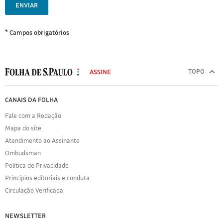
ENVIAR
* Campos obrigatórios
MODAL
500
TOPO
ASSINE
Folha
de
FOLHA
CANAIS DA FOLHA
S.Paulo
DE
Fale com a Redação
S.PAULO
Mapa do site
Sobre
Atendimento ao Assinante
a
Folha
Ombudsman
Política
Política de Privacidade
de
Princípios editoriais e conduta
Privacidade
Circulação Verificada
Expediente
Acervo
NEWSLETTER
Folha