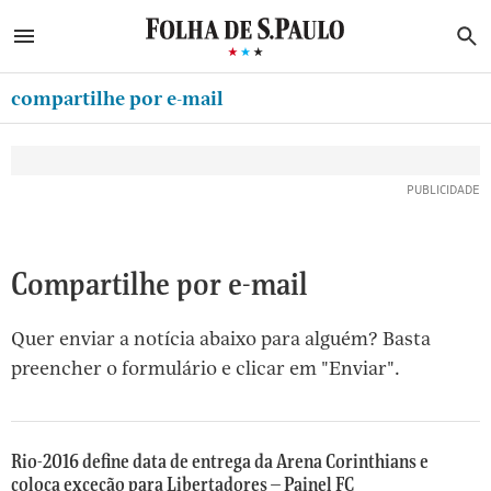
ABRIR SIDEBAR MENU
MENU
B
Ir
ASSINE
MINHA FOLHA
para
compartilhe por e-mail
MINHA PLAYLIST
o
Oferta Especial:
Oferta Especial:
conteúdo
NEWSLETTERS
ASSINE A FOLHA
ASSINE A FOLHA
R$1,90 no 1º mês
R$1,90 no 1º mês
[1]
MINHA ASSINATURA
Ir
para
FORMA DE PAGAMENTO
o
EDITAR SENHA E CONTA
Compartilhe por e-mail
menu
[2]
ATENDIMENTO
Quer enviar a notícia abaixo para alguém? Basta
Ir
CLUBE FOLHA
preencher o formulário e clicar em "Enviar".
para
CASA FOLHA
o
rodapé
SAIR
[3]
Rio-2016 define data de entrega da Arena Corinthians e
coloca exceção para Libertadores – Painel FC