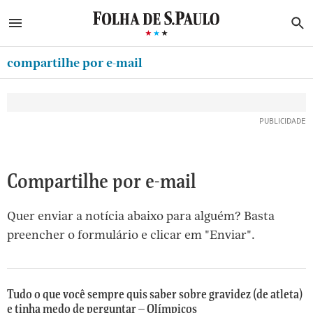
ABRIR SIDEBAR MENU
MENU
B
Ir
ASSINE
MINHA FOLHA
para
compartilhe por e-mail
MINHA PLAYLIST
o
Oferta Especial:
Oferta Especial:
conteúdo
NEWSLETTERS
ASSINE A FOLHA
ASSINE A FOLHA
R$1,90 no 1º mês
R$1,90 no 1º mês
[1]
MINHA ASSINATURA
Ir
para
FORMA DE PAGAMENTO
o
EDITAR SENHA E CONTA
Compartilhe por e-mail
menu
[2]
ATENDIMENTO
Quer enviar a notícia abaixo para alguém? Basta
Ir
CLUBE FOLHA
preencher o formulário e clicar em "Enviar".
para
CASA FOLHA
o
rodapé
SAIR
[3]
Tudo o que você sempre quis saber sobre gravidez (de atleta)
e tinha medo de perguntar – Olímpicos