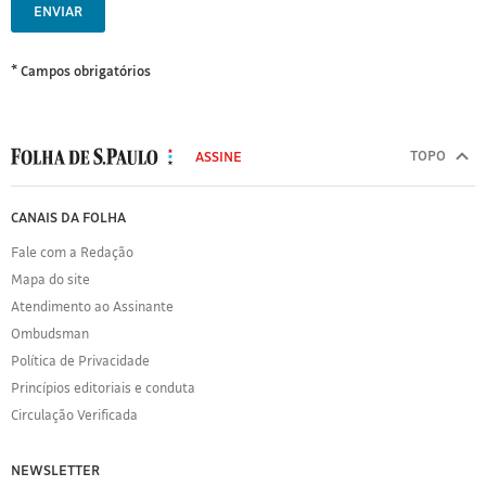
ENVIAR
* Campos obrigatórios
MODAL
500
TOPO
ASSINE
Folha
de
FOLHA
CANAIS DA FOLHA
S.Paulo
DE
Fale com a Redação
S.PAULO
Mapa do site
Sobre
Atendimento ao Assinante
a
Folha
Ombudsman
Política
Política de Privacidade
de
Princípios editoriais e conduta
Privacidade
Circulação Verificada
Expediente
Acervo
NEWSLETTER
Folha