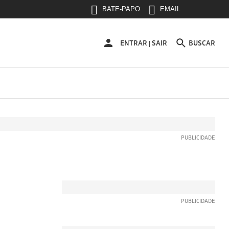
BATE-PAPO
EMAIL
ENTRAR
ENTRAR
SAIR
BUSCAR
|