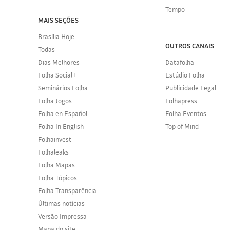
Tempo
MAIS SEÇÕES
Brasília Hoje
OUTROS CANAIS
Todas
Dias Melhores
Datafolha
Folha Social+
Estúdio Folha
Seminários Folha
Publicidade Legal
Folha Jogos
Folhapress
Folha en Español
Folha Eventos
Folha In English
Top of Mind
Folhainvest
Folhaleaks
Folha Mapas
Folha Tópicos
Folha Transparência
Últimas notícias
Versão Impressa
Mapa do site