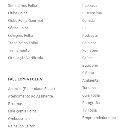
Seminários Folha
Ilustrada
Clube Folha
Ilustríssima
Clube Folha Gourmet
Comida
Séries Folha
F5
Coleções Folha
Podcasts
Trabalhe na Folha
Folhinha
Treinamento
Folhateen
Circulação Verificada
Saúde
Equilíbrio
Ciência
FALE COM A FOLHA
Ambiente
Turismo
Anuncie (Publicidade Folha)
Guia Folha
Atendimento ao Assinante
Fotografia
Erramos
TV Folha
Fale com a Folha
Empreendedorismo
Ombudsman
Painel do Leitor