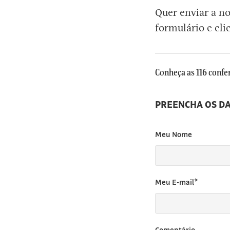
Quer enviar a n
[3]
formulário e cli
Conheça as 116 confe
PREENCHA OS D
Meu Nome
Meu E-mail*
Comentário