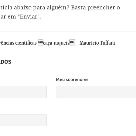
otícia abaixo para alguém? Basta preencher o
car em "Enviar".
rências científicas caça-níqueis – Maurício Tuffani
ADOS
Meu sobrenome