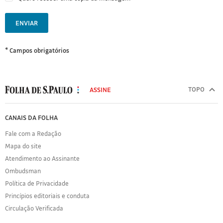
ENVIAR
* Campos obrigatórios
MODAL
500
TOPO
ASSINE
Folha
de
FOLHA
CANAIS DA FOLHA
S.Paulo
DE
Fale com a Redação
S.PAULO
Mapa do site
Sobre
Atendimento ao Assinante
a
Folha
Ombudsman
Política
Política de Privacidade
de
Princípios editoriais e conduta
Privacidade
Circulação Verificada
Expediente