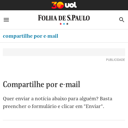
MINHA FOLHA
ABRIR SIDEBAR MENU
MENU
B
Ir
ASSINE
MINHA PLAYLIST
para
compartilhe por e-mail
NEWSLETTERS
o
Oferta Especial:
Oferta Especial:
conteúdo
MINHA ASSINATURA
ASSINE A FOLHA
ASSINE A FOLHA
R$1,90 no 1º mês
R$1,90 no 1º mês
[1]
FORMA DE PAGAMENTO
Ir
para
EDITAR SENHA E CONTA
o
ATENDIMENTO
Compartilhe por e-mail
menu
[2]
CLUBE FOLHA
Quer enviar a notícia abaixo para alguém? Basta
Ir
CASA FOLHA
preencher o formulário e clicar em "Enviar".
para
o
SAIR
rodapé