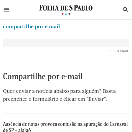
ABRIR SIDEBAR MENU
MENU
B
Ir
ASSINE
MINHA FOLHA
para
compartilhe por e-mail
MINHA PLAYLIST
o
Oferta Especial:
Oferta Especial:
conteúdo
NEWSLETTERS
ASSINE A FOLHA
ASSINE A FOLHA
R$1,90 no 1º mês
R$1,90 no 1º mês
[1]
MINHA ASSINATURA
Ir
para
FORMA DE PAGAMENTO
o
EDITAR SENHA E CONTA
Compartilhe por e-mail
menu
[2]
ATENDIMENTO
Quer enviar a notícia abaixo para alguém? Basta
Ir
CLUBE FOLHA
preencher o formulário e clicar em "Enviar".
para
CASA FOLHA
o
rodapé
SAIR
[3]
Ausência de notas provoca confusão na apuração do Carnaval
de SP – alalaô