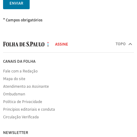
ENVIAR
* Campos obrigatórios
MODAL
500
TOPO
ASSINE
Folha
de
FOLHA
CANAIS DA FOLHA
S.Paulo
DE
Fale com a Redação
S.PAULO
Mapa do site
Sobre
Atendimento ao Assinante
a
Folha
Ombudsman
Política
Política de Privacidade
de
Princípios editoriais e conduta
Privacidade
Circulação Verificada
Expediente
Acervo
NEWSLETTER
Folha