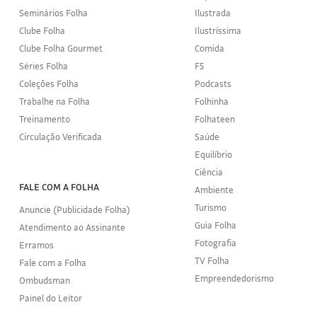
Seminários Folha
Ilustrada
Clube Folha
Ilustríssima
Clube Folha Gourmet
Comida
Séries Folha
F5
Coleções Folha
Podcasts
Trabalhe na Folha
Folhinha
Treinamento
Folhateen
Circulação Verificada
Saúde
Equilíbrio
Ciência
FALE COM A FOLHA
Ambiente
Turismo
Anuncie (Publicidade Folha)
Guia Folha
Atendimento ao Assinante
Fotografia
Erramos
TV Folha
Fale com a Folha
Empreendedorismo
Ombudsman
Painel do Leitor