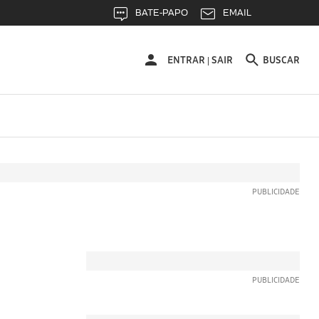
BATE-PAPO
EMAIL
ENTRAR
ENTRAR
SAIR
BUSCAR
|