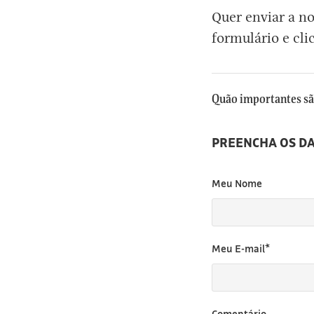
Quer enviar a n
[3]
formulário e cli
Quão importantes são
PREENCHA OS D
Meu Nome
Meu E-mail*
Comentário