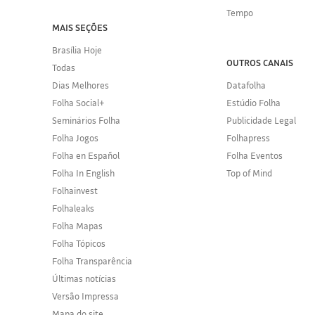
Tempo
MAIS SEÇÕES
Brasília Hoje
OUTROS CANAIS
Todas
Dias Melhores
Datafolha
Folha Social+
Estúdio Folha
Seminários Folha
Publicidade Legal
Folha Jogos
Folhapress
Folha en Español
Folha Eventos
Folha In English
Top of Mind
Folhainvest
Folhaleaks
Folha Mapas
Folha Tópicos
Folha Transparência
Últimas notícias
Versão Impressa
Mapa do site