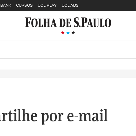
GBANK
CURSOS
UOL PLAY
UOL ADS
tilhe por e-mail