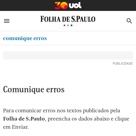
MINHA FOLHA
ABRIR SIDEBAR MENU
MENU
B
Ir
ASSINE
MINHA PLAYLIST
para
comunique erros
NEWSLETTERS
o
Oferta Especial:
Oferta Especial:
conteúdo
MINHA ASSINATURA
ASSINE A FOLHA
ASSINE A FOLHA
R$1,90 no 1º mês
R$1,90 no 1º mês
[1]
FORMA DE PAGAMENTO
Ir
para
EDITAR SENHA E CONTA
o
ATENDIMENTO
Comunique erros
menu
[2]
CLUBE FOLHA
Ir
Para comunicar erros nos textos publicados pela
CASA FOLHA
para
Folha de S.Paulo
, preencha os dados abaixo e clique
o
SAIR
em Enviar.
rodapé