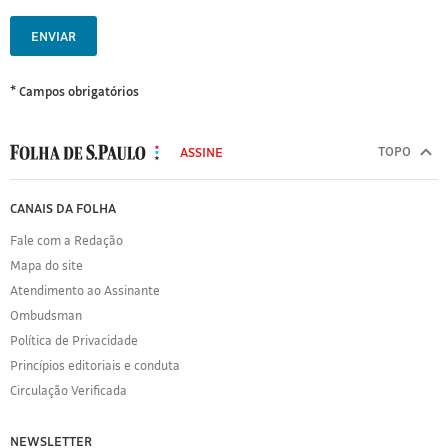
ENVIAR
* Campos obrigatórios
MODAL
500
TOPO
ASSINE
Folha
de
FOLHA
CANAIS DA FOLHA
S.Paulo
DE
Fale com a Redação
S.PAULO
Mapa do site
Sobre
Atendimento ao Assinante
a
Folha
Ombudsman
Política
Política de Privacidade
de
Princípios editoriais e conduta
Privacidade
Circulação Verificada
Expediente
Acervo
NEWSLETTER