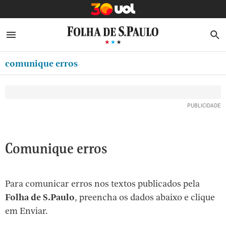
MINHA FOLHA
ABRIR SIDEBAR MENU
MENU
B
Ir
ASSINE
MINHA PLAYLIST
para
comunique erros
NEWSLETTERS
o
Oferta Especial:
Oferta Especial:
conteúdo
MINHA ASSINATURA
ASSINE A FOLHA
ASSINE A FOLHA
R$1,90 no 1º mês
R$1,90 no 1º mês
[1]
FORMA DE PAGAMENTO
Ir
para
EDITAR SENHA E CONTA
o
ATENDIMENTO
Comunique erros
menu
[2]
CLUBE FOLHA
Ir
Para comunicar erros nos textos publicados pela
CASA FOLHA
para
Folha de S.Paulo
, preencha os dados abaixo e clique
o
SAIR
em Enviar.
rodapé