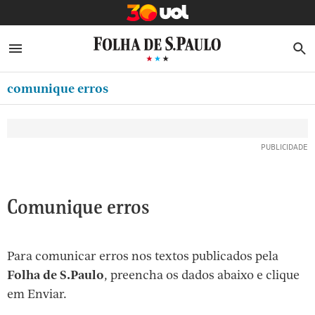
MINHA FOLHA
ABRIR SIDEBAR MENU
MENU
B
Ir
ASSINE
MINHA PLAYLIST
para
comunique erros
NEWSLETTERS
o
Oferta Especial:
Oferta Especial:
conteúdo
MINHA ASSINATURA
ASSINE A FOLHA
ASSINE A FOLHA
R$1,90 no 1º mês
R$1,90 no 1º mês
[1]
FORMA DE PAGAMENTO
Ir
para
EDITAR SENHA E CONTA
o
ATENDIMENTO
Comunique erros
menu
[2]
CLUBE FOLHA
Ir
Para comunicar erros nos textos publicados pela
CASA FOLHA
para
Folha de S.Paulo
, preencha os dados abaixo e clique
o
SAIR
em Enviar.
rodapé