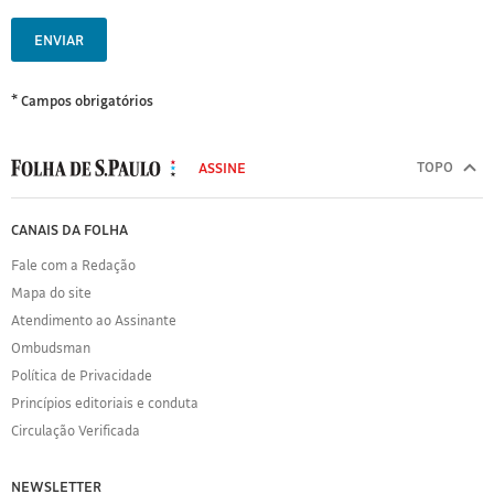
ENVIAR
* Campos obrigatórios
MODAL
500
TOPO
ASSINE
Folha
de
FOLHA
CANAIS DA FOLHA
S.Paulo
DE
Fale com a Redação
S.PAULO
Mapa do site
Sobre
Atendimento ao Assinante
a
Folha
Ombudsman
Política
Política de Privacidade
de
Princípios editoriais e conduta
Privacidade
Circulação Verificada
Expediente
Acervo
NEWSLETTER