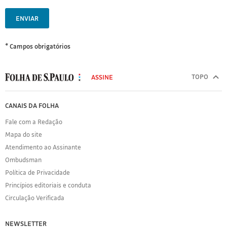
ENVIAR
* Campos obrigatórios
MODAL
500
TOPO
ASSINE
Folha
de
FOLHA
CANAIS DA FOLHA
S.Paulo
DE
Fale com a Redação
S.PAULO
Mapa do site
Sobre
Atendimento ao Assinante
a
Folha
Ombudsman
Política
Política de Privacidade
de
Princípios editoriais e conduta
Privacidade
Circulação Verificada
Expediente
Acervo
NEWSLETTER