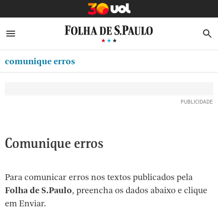
MINHA FOLHA
ABRIR SIDEBAR MENU
MENU
B
Ir
ASSINE
MINHA PLAYLIST
para
comunique erros
NEWSLETTERS
o
Oferta Especial:
Oferta Especial:
conteúdo
MINHA ASSINATURA
ASSINE A FOLHA
ASSINE A FOLHA
R$1,90 no 1º mês
R$1,90 no 1º mês
[1]
FORMA DE PAGAMENTO
Ir
para
EDITAR SENHA E CONTA
o
ATENDIMENTO
Comunique erros
menu
[2]
CLUBE FOLHA
Ir
Para comunicar erros nos textos publicados pela
CASA FOLHA
para
Folha de S.Paulo
, preencha os dados abaixo e clique
o
SAIR
em Enviar.
rodapé