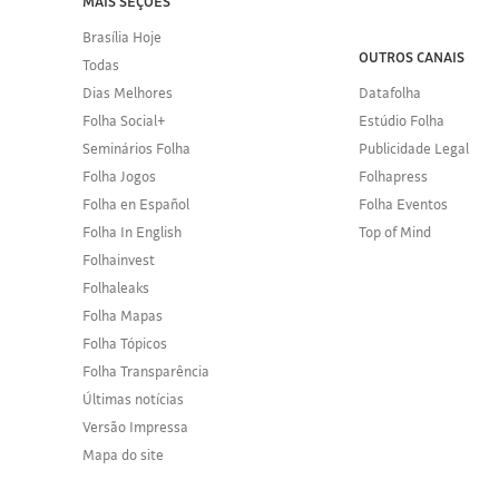
MAIS SEÇÕES
Brasília Hoje
OUTROS CANAIS
Todas
Dias Melhores
Datafolha
Folha Social+
Estúdio Folha
Seminários Folha
Publicidade Legal
Folha Jogos
Folhapress
Folha en Español
Folha Eventos
Folha In English
Top of Mind
Folhainvest
Folhaleaks
Folha Mapas
Folha Tópicos
Folha Transparência
Últimas notícias
Versão Impressa
Mapa do site