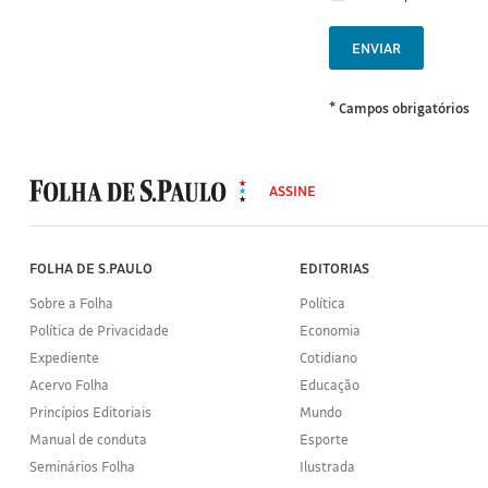
ENVIAR
* Campos obrigatórios
MODAL
500
ASSINE
Folha
de
S.Paulo
FOLHA DE S.PAULO
EDITORIAS
Sobre a Folha
Política
Política de Privacidade
Economia
Expediente
Cotidiano
Acervo Folha
Educação
Princípios Editoriais
Mundo
Manual de conduta
Esporte
Seminários Folha
Ilustrada