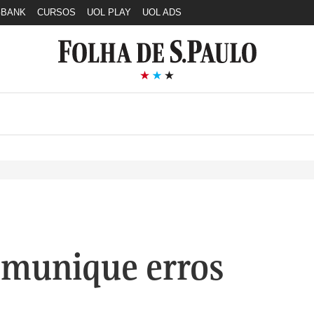
GBANK
CURSOS
UOL PLAY
UOL ADS
munique erros