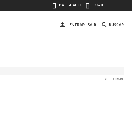
BATE-PAPO
EMAIL
ENTRAR
ENTRAR
SAIR
BUSCAR
|