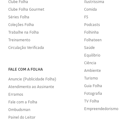
Clube Folha
Ilustríssima
Clube Folha Gourmet
Comida
Séries Folha
F5
Coleções Folha
Podcasts
Trabalhe na Folha
Folhinha
Treinamento
Folhateen
Circulação Verificada
Saúde
Equilíbrio
Ciência
FALE COM A FOLHA
Ambiente
Turismo
Anuncie (Publicidade Folha)
Guia Folha
Atendimento ao Assinante
Fotografia
Erramos
TV Folha
Fale com a Folha
Empreendedorismo
Ombudsman
Painel do Leitor