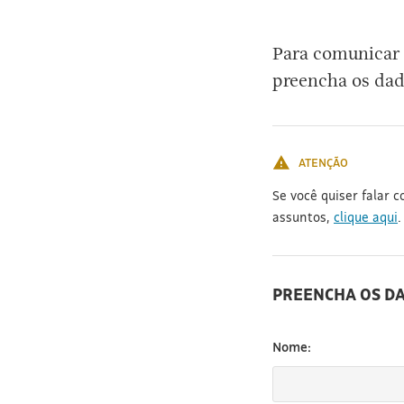
[3]
Para comunicar 
preencha os dad
ATENÇÃO
Se você quiser falar 
assuntos,
clique aqui
.
PREENCHA OS D
Nome: