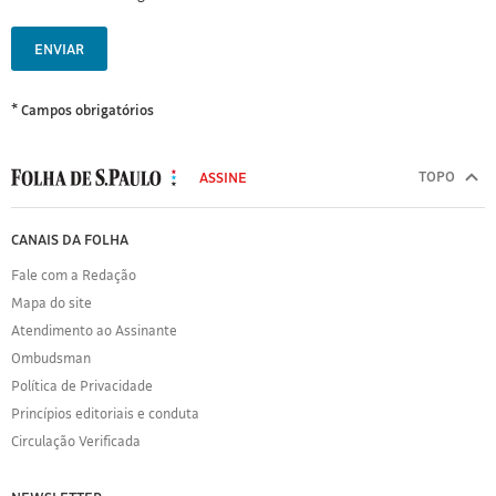
ENVIAR
* Campos obrigatórios
MODAL
500
TOPO
ASSINE
Folha
de
FOLHA
CANAIS DA FOLHA
S.Paulo
DE
Fale com a Redação
S.PAULO
Mapa do site
Sobre
Atendimento ao Assinante
a
Folha
Ombudsman
Política
Política de Privacidade
de
Princípios editoriais e conduta
Privacidade
Circulação Verificada
Expediente
Acervo