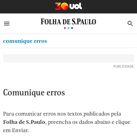
MINHA FOLHA
ABRIR SIDEBAR MENU
MENU
B
Ir
ASSINE
MINHA PLAYLIST
para
comunique erros
NEWSLETTERS
o
Oferta Especial:
Oferta Especial:
conteúdo
MINHA ASSINATURA
ASSINE A FOLHA
ASSINE A FOLHA
R$1,90 no 1º mês
R$1,90 no 1º mês
[1]
FORMA DE PAGAMENTO
Ir
EDITAR SENHA E CONTA
para
o
ATENDIMENTO
Comunique erros
menu
CLUBE FOLHA
[2]
Ir
CASA FOLHA
Para comunicar erros nos textos publicados pela
para
Folha de S.Paulo
, preencha os dados abaixo e clique
SAIR
o
em Enviar.
rodapé